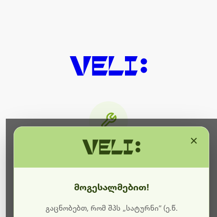
×
მიმდინარეობს ტექნიკური
სამუშაოები
მოგესალმებით!
ბოდიშს გიხდით შეფერხებისთვის. ამჟამად
მიმდინარეობს საიტის განახლება და ტექნიკური
გაცნობებთ, რომ შპს „სატურნი“ (ე.წ.