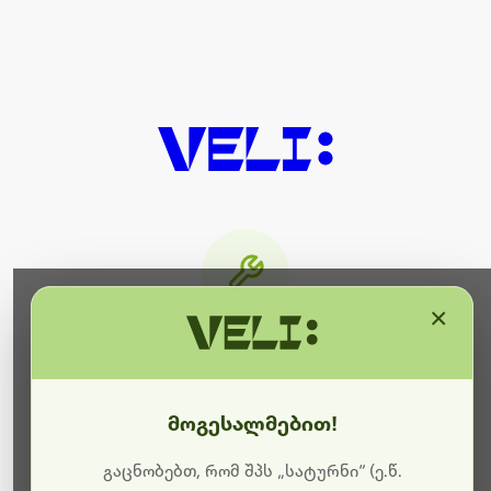
×
მიმდინარეობს ტექნიკური
სამუშაოები
მოგესალმებით!
ბოდიშს გიხდით შეფერხებისთვის. ამჟამად
მიმდინარეობს საიტის განახლება და ტექნიკური
გაცნობებთ, რომ შპს „სატურნი“ (ე.წ.