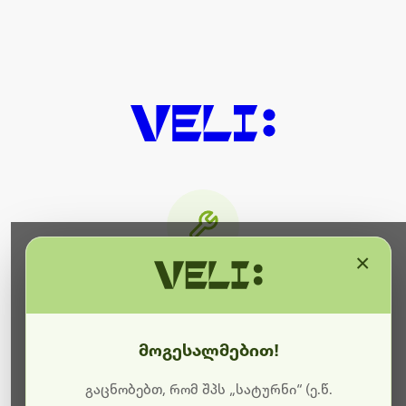
×
მიმდინარეობს ტექნიკური
სამუშაოები
მოგესალმებით!
ბოდიშს გიხდით შეფერხებისთვის. ამჟამად
მიმდინარეობს საიტის განახლება და ტექნიკური
გაცნობებთ, რომ შპს „სატურნი“ (ე.წ.