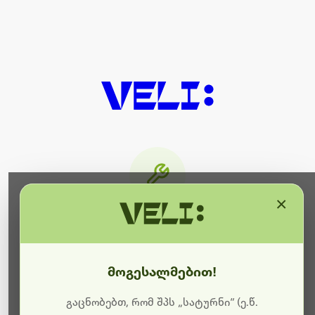
×
მიმდინარეობს ტექნიკური
სამუშაოები
მოგესალმებით!
ბოდიშს გიხდით შეფერხებისთვის. ამჟამად
მიმდინარეობს საიტის განახლება და ტექნიკური
გაცნობებთ, რომ შპს „სატურნი“ (ე.წ.