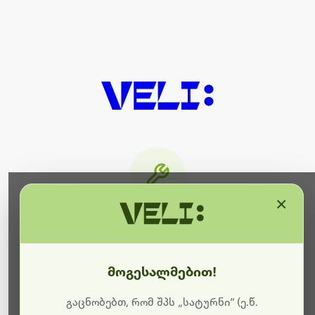
×
მიმდინარეობს ტექნიკური
სამუშაოები
მოგესალმებით!
ბოდიშს გიხდით შეფერხებისთვის. ამჟამად
მიმდინარეობს საიტის განახლება და ტექნიკური
გაცნობებთ, რომ შპს „სატურნი“ (ე.წ.