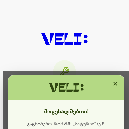
×
მიმდინარეობს ტექნიკური
სამუშაოები
მოგესალმებით!
ბოდიშს გიხდით შეფერხებისთვის. ამჟამად
მიმდინარეობს საიტის განახლება და ტექნიკური
გაცნობებთ, რომ შპს „სატურნი“ (ე.წ.