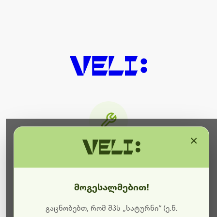
×
მიმდინარეობს ტექნიკური
სამუშაოები
მოგესალმებით!
ბოდიშს გიხდით შეფერხებისთვის. ამჟამად
მიმდინარეობს საიტის განახლება და ტექნიკური
გაცნობებთ, რომ შპს „სატურნი“ (ე.წ.