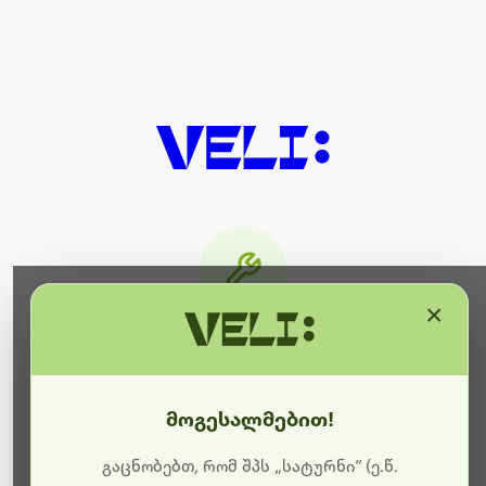
×
მიმდინარეობს ტექნიკური
სამუშაოები
მოგესალმებით!
ბოდიშს გიხდით შეფერხებისთვის. ამჟამად
მიმდინარეობს საიტის განახლება და ტექნიკური
გაცნობებთ, რომ შპს „სატურნი“ (ე.წ.