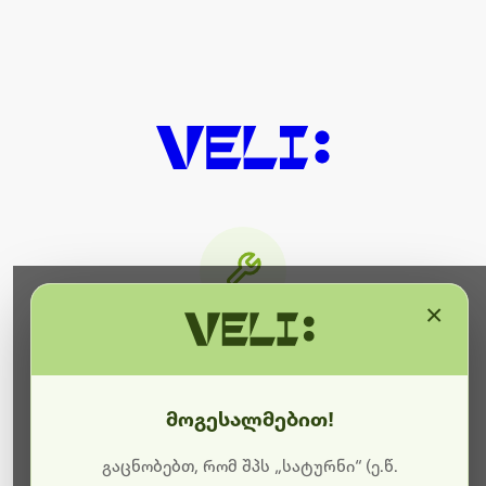
×
მიმდინარეობს ტექნიკური
სამუშაოები
მოგესალმებით!
ბოდიშს გიხდით შეფერხებისთვის. ამჟამად
მიმდინარეობს საიტის განახლება და ტექნიკური
გაცნობებთ, რომ შპს „სატურნი“ (ე.წ.