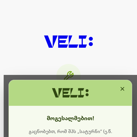
×
მიმდინარეობს ტექნიკური
სამუშაოები
მოგესალმებით!
ბოდიშს გიხდით შეფერხებისთვის. ამჟამად
მიმდინარეობს საიტის განახლება და ტექნიკური
გაცნობებთ, რომ შპს „სატურნი“ (ე.წ.