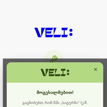
×
მიმდინარეობს ტექნიკური
სამუშაოები
მოგესალმებით!
ბოდიშს გიხდით შეფერხებისთვის. ამჟამად
მიმდინარეობს საიტის განახლება და ტექნიკური
გაცნობებთ, რომ შპს „სატურნი“ (ე.წ.