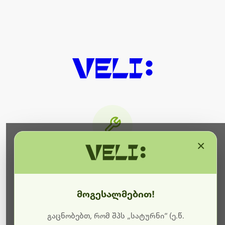
×
მიმდინარეობს ტექნიკური
სამუშაოები
მოგესალმებით!
ბოდიშს გიხდით შეფერხებისთვის. ამჟამად
მიმდინარეობს საიტის განახლება და ტექნიკური
გაცნობებთ, რომ შპს „სატურნი“ (ე.წ.