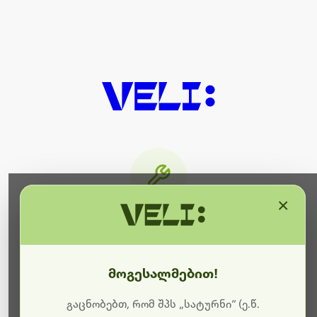
×
მიმდინარეობს ტექნიკური
სამუშაოები
მოგესალმებით!
ბოდიშს გიხდით შეფერხებისთვის. ამჟამად
მიმდინარეობს საიტის განახლება და ტექნიკური
გაცნობებთ, რომ შპს „სატურნი“ (ე.წ.