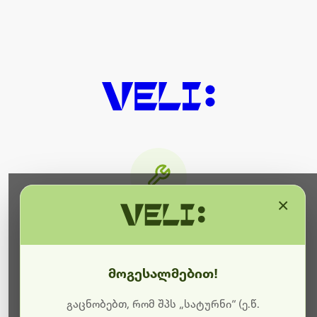
×
მიმდინარეობს ტექნიკური
სამუშაოები
მოგესალმებით!
ბოდიშს გიხდით შეფერხებისთვის. ამჟამად
მიმდინარეობს საიტის განახლება და ტექნიკური
გაცნობებთ, რომ შპს „სატურნი“ (ე.წ.