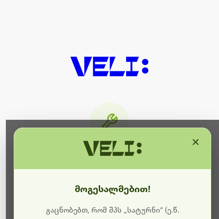
×
მიმდინარეობს ტექნიკური
სამუშაოები
მოგესალმებით!
ბოდიშს გიხდით შეფერხებისთვის. ამჟამად
მიმდინარეობს საიტის განახლება და ტექნიკური
გაცნობებთ, რომ შპს „სატურნი“ (ე.წ.