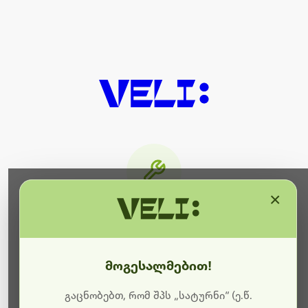
×
მიმდინარეობს ტექნიკური
სამუშაოები
მოგესალმებით!
ბოდიშს გიხდით შეფერხებისთვის. ამჟამად
მიმდინარეობს საიტის განახლება და ტექნიკური
გაცნობებთ, რომ შპს „სატურნი“ (ე.წ.