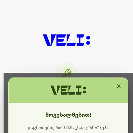
×
მიმდინარეობს ტექნიკური
სამუშაოები
მოგესალმებით!
ბოდიშს გიხდით შეფერხებისთვის. ამჟამად
მიმდინარეობს საიტის განახლება და ტექნიკური
გაცნობებთ, რომ შპს „სატურნი“ (ე.წ.