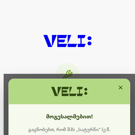
×
მიმდინარეობს ტექნიკური
სამუშაოები
მოგესალმებით!
ბოდიშს გიხდით შეფერხებისთვის. ამჟამად
მიმდინარეობს საიტის განახლება და ტექნიკური
გაცნობებთ, რომ შპს „სატურნი“ (ე.წ.