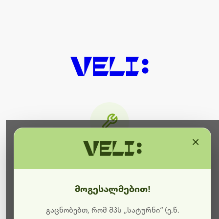
×
მიმდინარეობს ტექნიკური
სამუშაოები
მოგესალმებით!
ბოდიშს გიხდით შეფერხებისთვის. ამჟამად
მიმდინარეობს საიტის განახლება და ტექნიკური
გაცნობებთ, რომ შპს „სატურნი“ (ე.წ.