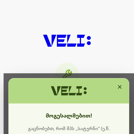
×
მიმდინარეობს ტექნიკური
სამუშაოები
მოგესალმებით!
ბოდიშს გიხდით შეფერხებისთვის. ამჟამად
მიმდინარეობს საიტის განახლება და ტექნიკური
გაცნობებთ, რომ შპს „სატურნი“ (ე.წ.