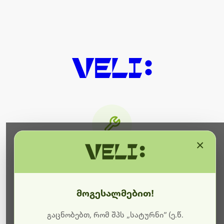
×
მიმდინარეობს ტექნიკური
სამუშაოები
მოგესალმებით!
ბოდიშს გიხდით შეფერხებისთვის. ამჟამად
მიმდინარეობს საიტის განახლება და ტექნიკური
გაცნობებთ, რომ შპს „სატურნი“ (ე.წ.