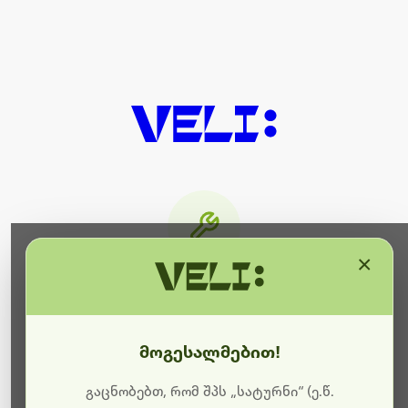
×
მიმდინარეობს ტექნიკური
სამუშაოები
მოგესალმებით!
ბოდიშს გიხდით შეფერხებისთვის. ამჟამად
მიმდინარეობს საიტის განახლება და ტექნიკური
გაცნობებთ, რომ შპს „სატურნი“ (ე.წ.