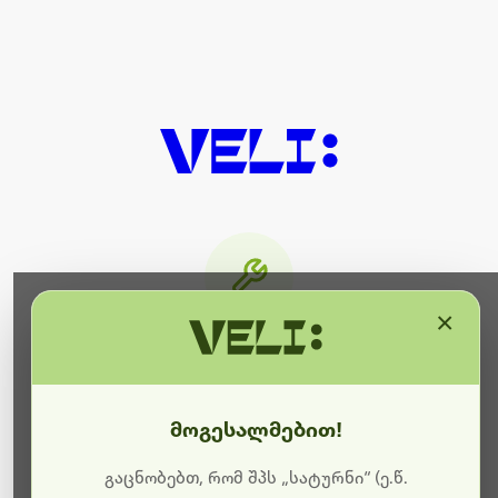
×
მიმდინარეობს ტექნიკური
სამუშაოები
მოგესალმებით!
ბოდიშს გიხდით შეფერხებისთვის. ამჟამად
მიმდინარეობს საიტის განახლება და ტექნიკური
გაცნობებთ, რომ შპს „სატურნი“ (ე.წ.