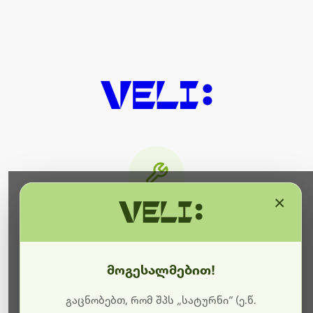
×
მიმდინარეობს ტექნიკური
სამუშაოები
მოგესალმებით!
ბოდიშს გიხდით შეფერხებისთვის. ამჟამად
მიმდინარეობს საიტის განახლება და ტექნიკური
გაცნობებთ, რომ შპს „სატურნი“ (ე.წ.