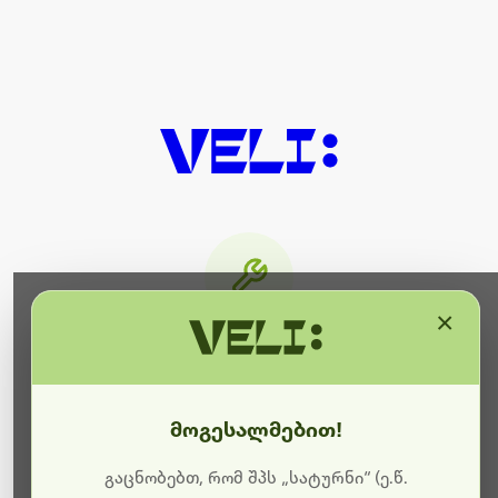
×
მიმდინარეობს ტექნიკური
სამუშაოები
მოგესალმებით!
ბოდიშს გიხდით შეფერხებისთვის. ამჟამად
მიმდინარეობს საიტის განახლება და ტექნიკური
გაცნობებთ, რომ შპს „სატურნი“ (ე.წ.