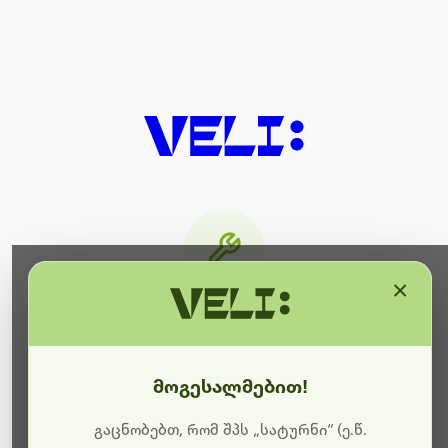
×
მიმდინარეობს ტექნიკური
სამუშაოები
მოგესალმებით!
ბოდიშს გიხდით შეფერხებისთვის. ამჟამად
მიმდინარეობს საიტის განახლება და ტექნიკური
გაცნობებთ, რომ შპს „სატურნი“ (ე.წ.