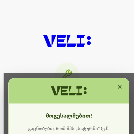
×
მიმდინარეობს ტექნიკური
სამუშაოები
მოგესალმებით!
ბოდიშს გიხდით შეფერხებისთვის. ამჟამად
მიმდინარეობს საიტის განახლება და ტექნიკური
გაცნობებთ, რომ შპს „სატურნი“ (ე.წ.