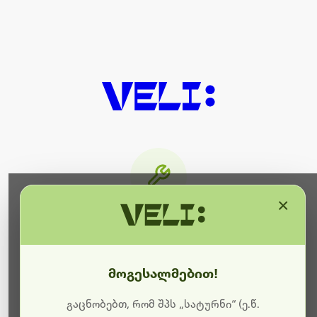
×
მიმდინარეობს ტექნიკური
სამუშაოები
მოგესალმებით!
ბოდიშს გიხდით შეფერხებისთვის. ამჟამად
მიმდინარეობს საიტის განახლება და ტექნიკური
გაცნობებთ, რომ შპს „სატურნი“ (ე.წ.