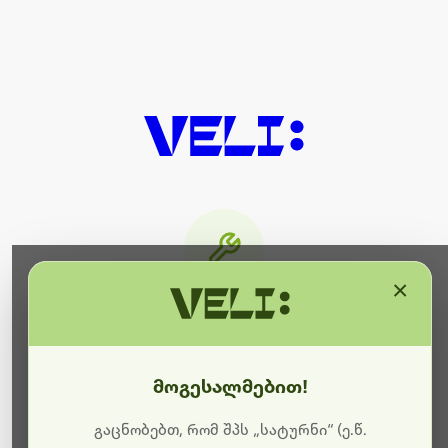
×
მიმდინარეობს ტექნიკური
სამუშაოები
მოგესალმებით!
ბოდიშს გიხდით შეფერხებისთვის. ამჟამად
მიმდინარეობს საიტის განახლება და ტექნიკური
გაცნობებთ, რომ შპს „სატურნი“ (ე.წ.