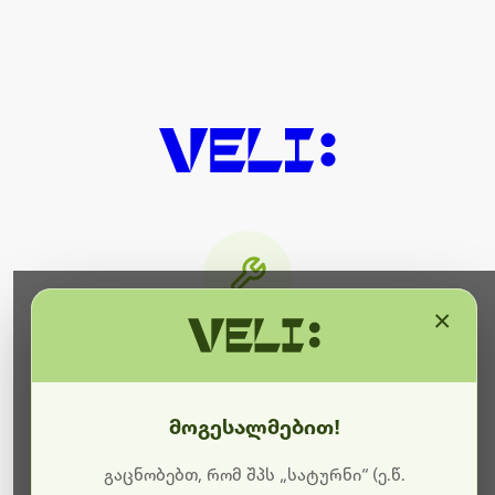
×
მიმდინარეობს ტექნიკური
სამუშაოები
მოგესალმებით!
ბოდიშს გიხდით შეფერხებისთვის. ამჟამად
მიმდინარეობს საიტის განახლება და ტექნიკური
გაცნობებთ, რომ შპს „სატურნი“ (ე.წ.