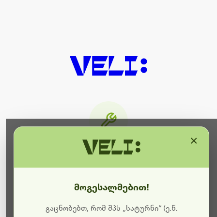
×
მიმდინარეობს ტექნიკური
სამუშაოები
მოგესალმებით!
ბოდიშს გიხდით შეფერხებისთვის. ამჟამად
მიმდინარეობს საიტის განახლება და ტექნიკური
გაცნობებთ, რომ შპს „სატურნი“ (ე.წ.