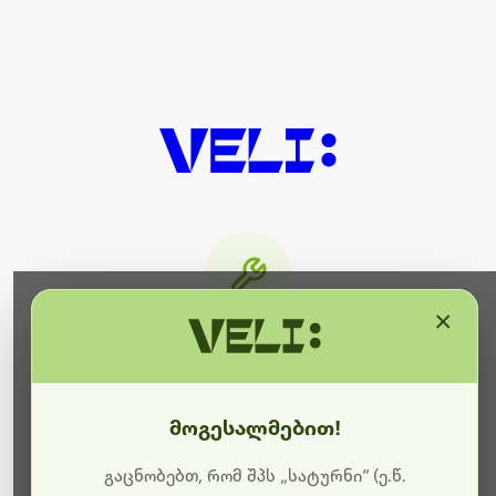
×
მიმდინარეობს ტექნიკური
სამუშაოები
მოგესალმებით!
ბოდიშს გიხდით შეფერხებისთვის. ამჟამად
მიმდინარეობს საიტის განახლება და ტექნიკური
გაცნობებთ, რომ შპს „სატურნი“ (ე.წ.