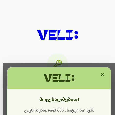
×
მიმდინარეობს ტექნიკური
სამუშაოები
მოგესალმებით!
ბოდიშს გიხდით შეფერხებისთვის. ამჟამად
მიმდინარეობს საიტის განახლება და ტექნიკური
გაცნობებთ, რომ შპს „სატურნი“ (ე.წ.