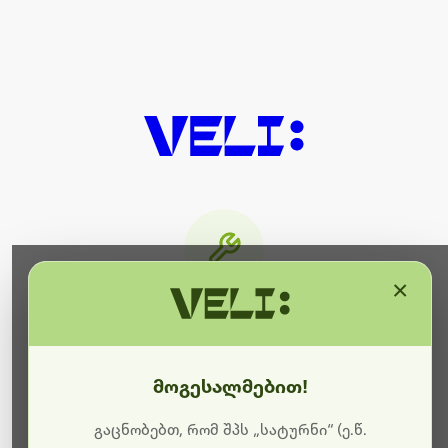
×
მიმდინარეობს ტექნიკური
სამუშაოები
მოგესალმებით!
ბოდიშს გიხდით შეფერხებისთვის. ამჟამად
მიმდინარეობს საიტის განახლება და ტექნიკური
გაცნობებთ, რომ შპს „სატურნი“ (ე.წ.