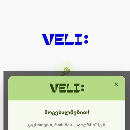
×
მიმდინარეობს ტექნიკური
სამუშაოები
მოგესალმებით!
ბოდიშს გიხდით შეფერხებისთვის. ამჟამად
მიმდინარეობს საიტის განახლება და ტექნიკური
გაცნობებთ, რომ შპს „სატურნი“ (ე.წ.