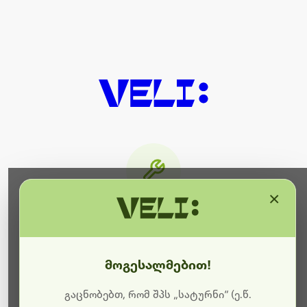
×
მიმდინარეობს ტექნიკური
სამუშაოები
მოგესალმებით!
ბოდიშს გიხდით შეფერხებისთვის. ამჟამად
მიმდინარეობს საიტის განახლება და ტექნიკური
გაცნობებთ, რომ შპს „სატურნი“ (ე.წ.