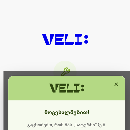
×
მიმდინარეობს ტექნიკური
სამუშაოები
მოგესალმებით!
ბოდიშს გიხდით შეფერხებისთვის. ამჟამად
მიმდინარეობს საიტის განახლება და ტექნიკური
გაცნობებთ, რომ შპს „სატურნი“ (ე.წ.