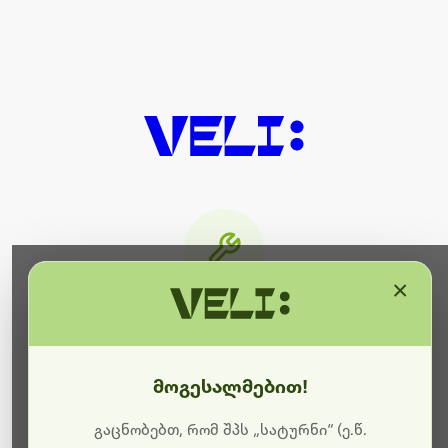
×
მიმდინარეობს ტექნიკური
სამუშაოები
მოგესალმებით!
ბოდიშს გიხდით შეფერხებისთვის. ამჟამად
მიმდინარეობს საიტის განახლება და ტექნიკური
გაცნობებთ, რომ შპს „სატურნი“ (ე.წ.