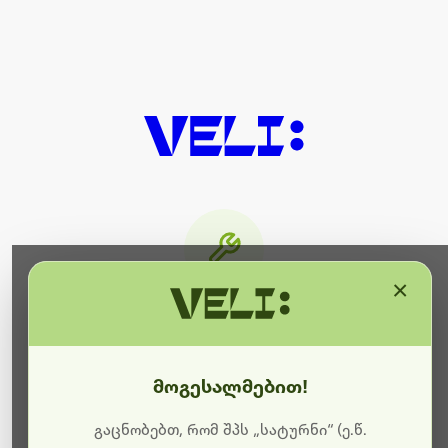
×
მიმდინარეობს ტექნიკური
სამუშაოები
მოგესალმებით!
ბოდიშს გიხდით შეფერხებისთვის. ამჟამად
მიმდინარეობს საიტის განახლება და ტექნიკური
გაცნობებთ, რომ შპს „სატურნი“ (ე.წ.