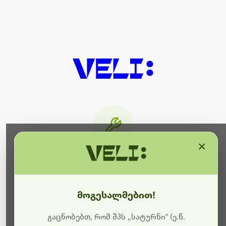
×
მიმდინარეობს ტექნიკური
სამუშაოები
მოგესალმებით!
ბოდიშს გიხდით შეფერხებისთვის. ამჟამად
მიმდინარეობს საიტის განახლება და ტექნიკური
გაცნობებთ, რომ შპს „სატურნი“ (ე.წ.