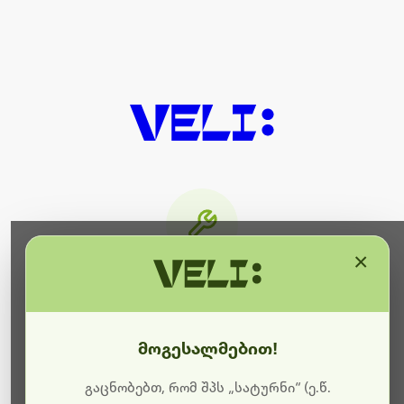
×
მიმდინარეობს ტექნიკური
სამუშაოები
მოგესალმებით!
ბოდიშს გიხდით შეფერხებისთვის. ამჟამად
მიმდინარეობს საიტის განახლება და ტექნიკური
გაცნობებთ, რომ შპს „სატურნი“ (ე.წ.