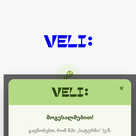
×
მიმდინარეობს ტექნიკური
სამუშაოები
მოგესალმებით!
ბოდიშს გიხდით შეფერხებისთვის. ამჟამად
მიმდინარეობს საიტის განახლება და ტექნიკური
გაცნობებთ, რომ შპს „სატურნი“ (ე.წ.