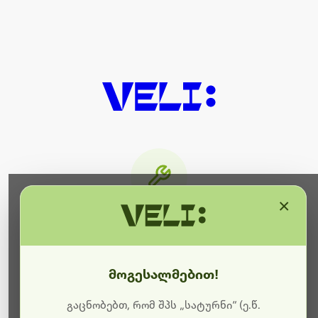
×
მიმდინარეობს ტექნიკური
სამუშაოები
მოგესალმებით!
ბოდიშს გიხდით შეფერხებისთვის. ამჟამად
მიმდინარეობს საიტის განახლება და ტექნიკური
გაცნობებთ, რომ შპს „სატურნი“ (ე.წ.