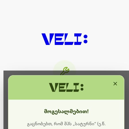
×
მიმდინარეობს ტექნიკური
სამუშაოები
მოგესალმებით!
ბოდიშს გიხდით შეფერხებისთვის. ამჟამად
მიმდინარეობს საიტის განახლება და ტექნიკური
გაცნობებთ, რომ შპს „სატურნი“ (ე.წ.