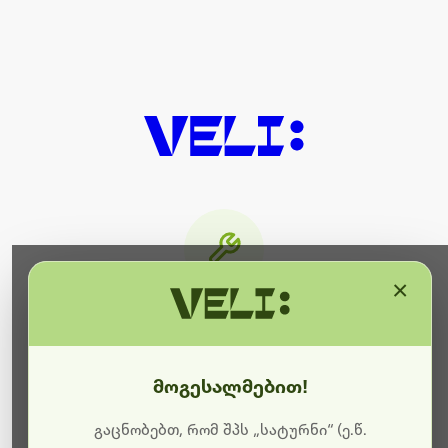
×
მიმდინარეობს ტექნიკური
სამუშაოები
მოგესალმებით!
ბოდიშს გიხდით შეფერხებისთვის. ამჟამად
მიმდინარეობს საიტის განახლება და ტექნიკური
გაცნობებთ, რომ შპს „სატურნი“ (ე.წ.