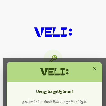
×
მიმდინარეობს ტექნიკური
სამუშაოები
მოგესალმებით!
ბოდიშს გიხდით შეფერხებისთვის. ამჟამად
მიმდინარეობს საიტის განახლება და ტექნიკური
გაცნობებთ, რომ შპს „სატურნი“ (ე.წ.