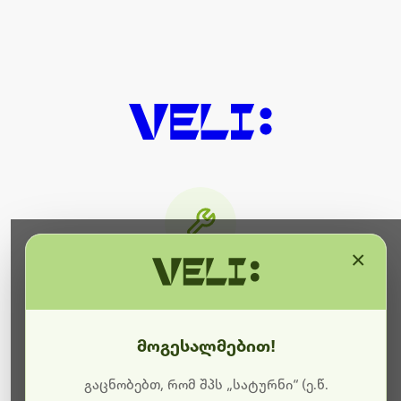
×
მიმდინარეობს ტექნიკური
სამუშაოები
მოგესალმებით!
ბოდიშს გიხდით შეფერხებისთვის. ამჟამად
მიმდინარეობს საიტის განახლება და ტექნიკური
გაცნობებთ, რომ შპს „სატურნი“ (ე.წ.