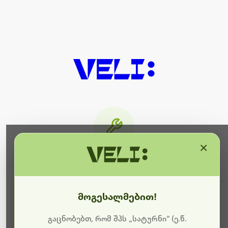
×
მიმდინარეობს ტექნიკური
სამუშაოები
მოგესალმებით!
ბოდიშს გიხდით შეფერხებისთვის. ამჟამად
მიმდინარეობს საიტის განახლება და ტექნიკური
გაცნობებთ, რომ შპს „სატურნი“ (ე.წ.