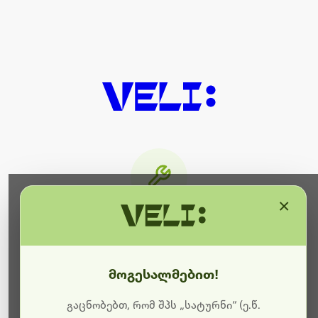
×
მიმდინარეობს ტექნიკური
სამუშაოები
მოგესალმებით!
ბოდიშს გიხდით შეფერხებისთვის. ამჟამად
მიმდინარეობს საიტის განახლება და ტექნიკური
გაცნობებთ, რომ შპს „სატურნი“ (ე.წ.