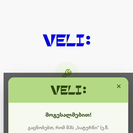
×
მიმდინარეობს ტექნიკური
სამუშაოები
მოგესალმებით!
ბოდიშს გიხდით შეფერხებისთვის. ამჟამად
მიმდინარეობს საიტის განახლება და ტექნიკური
გაცნობებთ, რომ შპს „სატურნი“ (ე.წ.